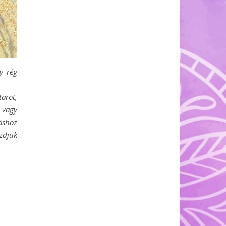
y rég
arot,
 vagy
áshoz
zdjük