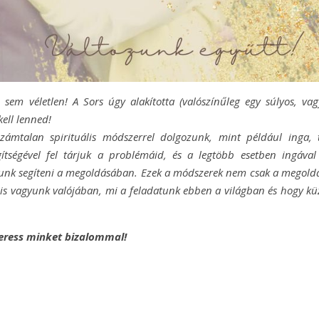
em véletlen! A Sors úgy alakította (valószínűleg egy súlyos, vag
ell lenned!
 Számtalan spirituális módszerrel dolgozunk, mint például inga, t
egítségével fel tárjuk a problémáid, és a legtöbb esetben ingával
dunk segíteni a megoldásában. Ezek a módszerek nem csak a megold
 is vagyunk valójában, mi a feladatunk ebben a világban és hogy kü
eress minket bizalommal!