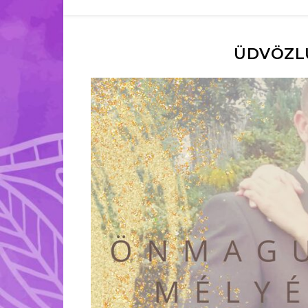
ÜDVÖZL