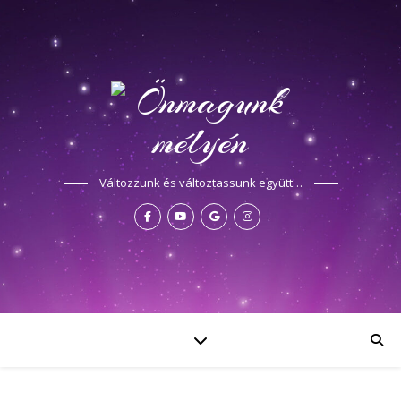
Változzunk és változtassunk együtt…